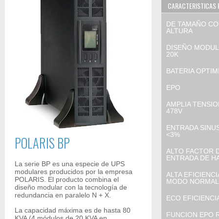
CARACTERISTICAS 
DE TAMAÑO CO
ALTURA
DISEÑO MODULA
20K
BATERIA OPTIMI
EPO
AMPLIA TENSIO
478V
ENTRADA SINU
<3%
POLARIS BP
ALTO FACTOR 
ENTRADA DE HAS
La serie BP es una especie de UPS
modulares producidos por la empresa
ALTA EFICIENCI
POLARIS. El producto combina el
MODO NORMAL
diseño modular con la tecnología de
redundancia en paralelo N + X.
ECO EFICIENCI
La capacidad máxima es de hasta 80
FUNCION EPO
KVA (4 módulos de 20 KVA en